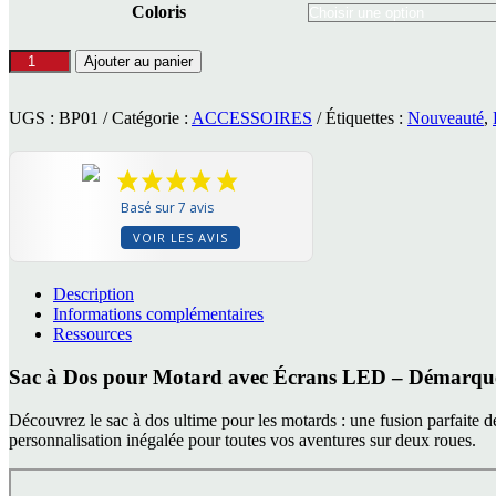
Coloris
quantité
Ajouter au panier
de
Sac
à
UGS :
BP01
Catégorie :
ACCESSOIRES
Étiquettes :
Nouveauté
,
Dos
LED
RBCA-
systems
Basé sur 7 avis
BP01
VOIR LES AVIS
Description
Informations complémentaires
Ressources
Sac à Dos pour Motard avec Écrans LED – Démarquez
Découvrez le sac à dos ultime pour les motards : une fusion parfaite de
personnalisation inégalée pour toutes vos aventures sur deux roues.