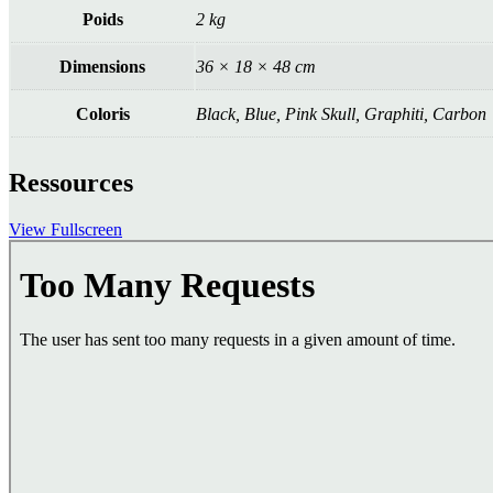
Poids
2 kg
Dimensions
36 × 18 × 48 cm
Coloris
Black, Blue, Pink Skull, Graphiti, Carbon
Ressources
View Fullscreen
Aller
au
contenu
PDF