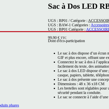
Sac à Dos LED R
UGS :
BP01
Catégorie :
ACCESSOI
UGS :
BAW-1
Catégories :
Accessoire
UGS :
BP01
Catégorie :
ACCESSOIR
99,90
€
TTC
Dont
d'éco-participation
Le sac à dos dispose d’un écran m
GIF et plus encore, offrant une e
Connectez le sac à dos à l’appli
facilement du texte, des animatio
Le sac à dos LED dispose d’une g
casque, papiers, tablette, téléphon
Le sac à dos présente une conc
Dimensions : 48 x 36 x18 CM
Les bretelles sont réglables pour 
sécurité pendant la conduite.
Le sac se connecte à l’aide d’un
oduits phares