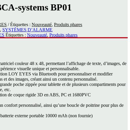
BCA-systems BP01
RES
Étiquettes :
Nouveauté
,
Produits phares
s
,
SYSTÈMES D’ALARME
ES
Étiquettes :
Nouveauté
,
Produits phares
atriciel couleur 48 x 48, permettant l’affichage de texte, d’images, de
xpérience visuelle unique et personnalisable.
cation LOY EYES via Bluetooth pour personnaliser et modifier
ns et des images, créant ainsi un contenu personnalisé.
rande poche zippée pour tablette et de plusieurs compartiments pour
e, etc.
eption de coque rigide 3D en ABS, PC et 1680PVC
un confort personnalisé, ainsi qu’une boucle de poitrine pour plus de
e batterie externe portable 10000 mAh (non fournie)