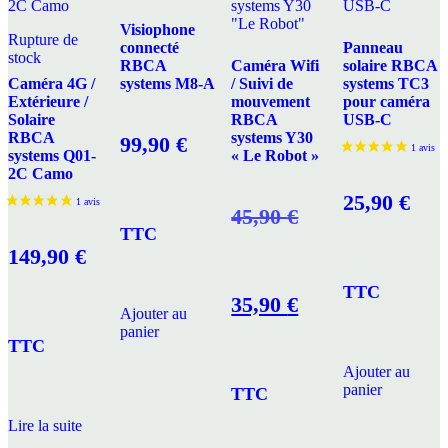
Visiophone
Rupture de
connecté
Panneau
stock
RBCA
Caméra Wifi
solaire RBCA
Caméra 4G /
systems M8-A
/ Suivi de
systems TC3
Extérieure /
mouvement
pour caméra
Solaire
RBCA
USB-C
RBCA
systems Y30
99,90
€
systems Q01-
« Le Robot »
2C Camo
25,90
€
Le
45,90
€
TTC
149,90
€
TTC
prix
Le
35,90
€
Ajouter au
panier
TTC
Ajouter au
initial
prix
panier
TTC
Lire la suite