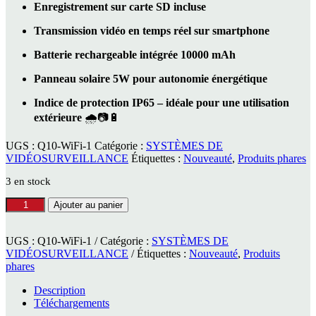
Enregistrement sur carte SD incluse
Transmission vidéo en temps réel sur smartphone
Batterie rechargeable intégrée 10000 mAh
Panneau solaire 5W pour autonomie énergétique
Indice de protection IP65 – idéale pour une utilisation
extérieure
🌧️📷🔋
UGS :
Q10-WiFi-1
Catégorie :
SYSTÈMES DE
VIDÉOSURVEILLANCE
Étiquettes :
Nouveauté
,
Produits phares
3 en stock
quantité
Ajouter au panier
de
Caméra
4G
UGS :
Q10-WiFi-1
Catégorie :
SYSTÈMES DE
/
VIDÉOSURVEILLANCE
Étiquettes :
Nouveauté
,
Produits
Extérieure
phares
/
Description
Solaire
Téléchargements
RBCA