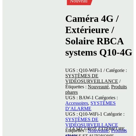
Nouveau
Caméra 4G /
Extérieure /
Solaire RBCA
systems Q10-4G
UGS :
Q10-WiFi-1
Catégorie :
SYSTÈMES DE
VIDÉOSURVEILLANCE
Étiquettes :
Nouveauté
,
Produits
phares
UGS :
BAW-1
Catégories :
Accessoires
,
SYSTÈMES
D’ALARME
UGS :
Q10-WiFi-1
Catégorie :
SYSTÈMES DE
VIDÉOSURVEILLANCE
LA SÉCURITÉ EXTÉRIEURE,
Étiquettes :
Nouveauté
,
Produits
phares