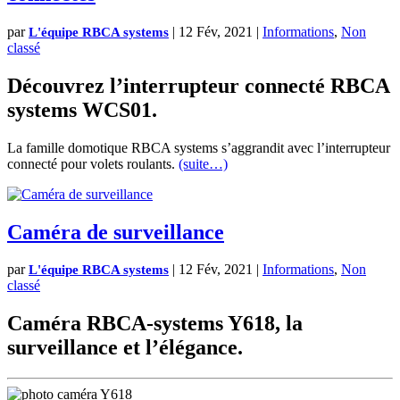
par
|
12 Fév, 2021
|
Informations
,
Non
L'équipe RBCA systems
classé
Découvrez l’interrupteur connecté RBCA
systems WCS01.
La famille domotique RBCA systems s’aggrandit avec l’interrupteur
connecté pour volets roulants.
(suite…)
Caméra de surveillance
par
|
12 Fév, 2021
|
Informations
,
Non
L'équipe RBCA systems
classé
Caméra RBCA-systems Y618, la
surveillance et l’élégance.