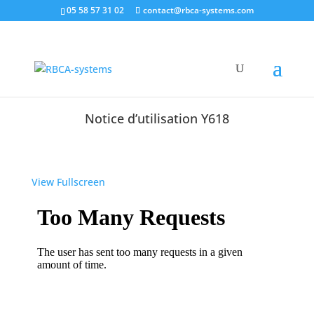
05 58 57 31 02
contact@rbca-systems.com
Notice d’utilisation Y618
View Fullscreen
Aller
au
contenu
PDF