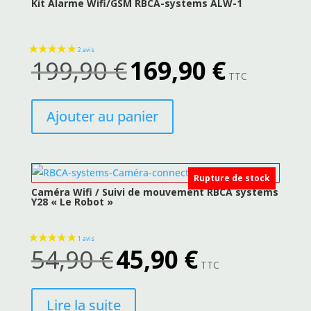
Kit Alarme Wifi/GSM RBCA-systems ALW-1
199,90
€
169,90
€
Le
Le
TTC
prix
prix
initial
actuel
Ajouter au panier
était :
est :
199,90 €.
169,90 €.
Rupture de stock
Caméra Wifi / Suivi de mouvement RBCA systems
Y28 « Le Robot »
54,90
€
45,90
€
Le
Le
TTC
prix
prix
initial
actuel
Lire la suite