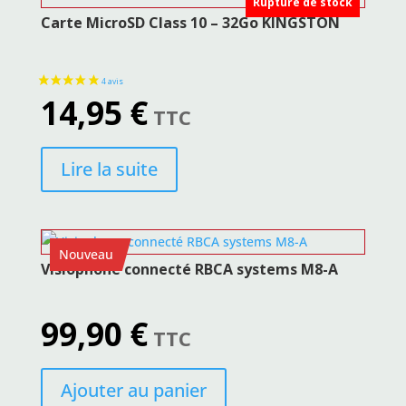
Rupture de stock
Carte MicroSD Class 10 – 32Go KINGSTON
14,95
€
TTC
Lire la suite
Nouveau
Visiophone connecté RBCA systems M8-A
99,90
€
TTC
Ajouter au panier