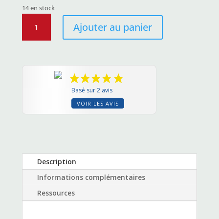
14 en stock
quantité
Ajouter au panier
de
Répéteur
Extérieur
longue
portée
WAVLINK
Basé sur 2 avis
AC600
VOIR LES AVIS
Description
Informations complémentaires
Ressources