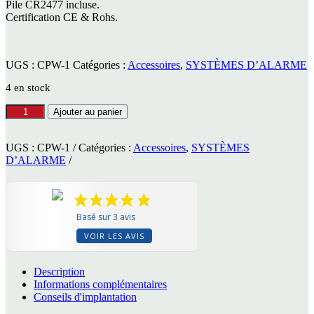
Pile CR2477 incluse.
Certification CE & Rohs.
UGS :
CPW-1
Catégories :
Accessoires
,
SYSTÈMES D’ALARME
4 en stock
quantité
Ajouter au panier
de
Détecteur
d'ouverture
UGS :
CPW-1
Catégories :
Accessoires
,
SYSTÈMES
RBCA
D’ALARME
systems
CPW-
1
pour
Basé sur 3 avis
alarme
ALW-
VOIR LES AVIS
1
Description
Informations complémentaires
Conseils d'implantation