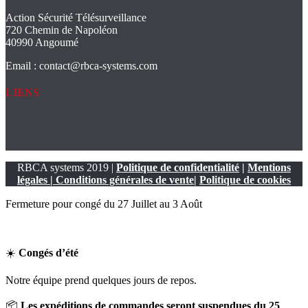
Action Sécurité Télésurveillance
720 Chemin de Napoléon
40990 Angoumé
Email : contact@rbca-systems.com
LIENS
RBCA systems 2019 |
Politique de confidentialité
|
Mentions
légales
| Conditio
ns générales de vente
|
Politique de cookies
Fermeture pour congé du 27 Juillet au 3 Août
☀️
Congés d’été
Notre équipe prend quelques jours de repos.
📦
Les expéditions de commandes seront suspendues du 25