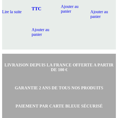
Ajouter au
était :
actuel
TTC
panier
Lire la suite
Ajouter au
panier
Ajouter au
199,90 €.
est :
panier
169,90 €.
LIVRAISON DEPUIS LA FRANCE OFFERTE A PARTIR
DE 100 €
GARANTIE 2 ANS DE TOUS NOS PRODUITS
PAIEMENT PAR CARTE BLEUE SÉCURISÉ