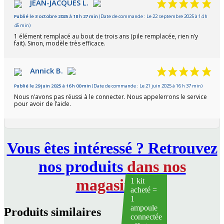
JEAN-JACQUES L.
Publié le 3 octobre 2025 à 18 h 27 min
(Date de commande : Le 22 septembre 2025 à 14 h
45 min)
1 élément remplacé au bout de trois ans (pile remplacée, rien n’y
fait). Sinon, modèle très efficace.
Annick B.
Publié le 29 juin 2025 à 16 h 00 min
(Date de commande : Le 21 juin 2025 à 16 h 37 min)
Nous n’avons pas réussi à le connecter. Nous appelerrons le service
pour avoir de l’aide.
Vous êtes intéressé ? Retrouvez
nos produits
dans nos
magasins
!
1 kit
acheté =
1
ampoule
Produits similaires
connectée