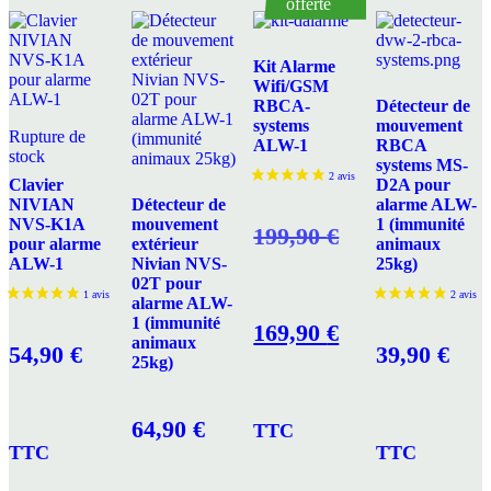
offerte
Kit Alarme
Wifi/GSM
RBCA-
Détecteur de
systems
mouvement
Rupture de
ALW-1
RBCA
stock
systems MS-
Clavier
D2A pour
NIVIAN
Détecteur de
alarme ALW-
NVS-K1A
mouvement
1 (immunité
Le
199,90
€
pour alarme
extérieur
animaux
ALW-1
Nivian NVS-
25kg)
02T pour
alarme ALW-
1 (immunité
prix
Le
169,90
€
animaux
54,90
€
39,90
€
25kg)
initial
prix
64,90
€
TTC
TTC
TTC